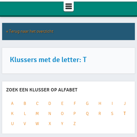
« Terug naar het overzicht
Klussers met de letter: T
ZOEK EEN KLUSSER OP ALFABET
A
B
C
D
E
F
G
H
I
J
K
L
M
N
O
P
Q
R
S
T
U
V
W
X
Y
Z