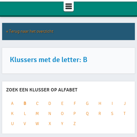
« Terug naar het overzicht
Klussers met de letter: B
ZOEK EEN KLUSSER OP ALFABET
A
B
C
D
E
F
G
H
I
J
K
L
M
N
O
P
Q
R
S
T
U
V
W
X
Y
Z