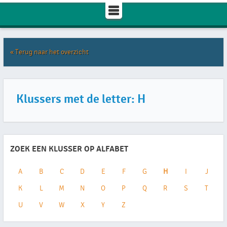
« Terug naar het overzicht
Klussers met de letter: H
ZOEK EEN KLUSSER OP ALFABET
A
B
C
D
E
F
G
H
I
J
K
L
M
N
O
P
Q
R
S
T
U
V
W
X
Y
Z